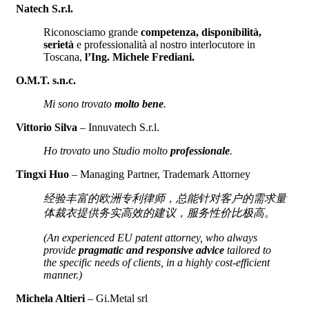
Natech S.r.l.
Riconosciamo grande
competenza, disponibilità,
serietà
e professionalità al nostro interlocutore in
Toscana,
l’Ing. Michele Frediani.
O.M.T. s.n.c.
Mi sono trovato
molto bene
.
Vittorio Silva
– Innuvatech S.r.l.
Ho trovato uno Studio molto
professionale
.
Tingxi Huo
– Managing Partner, Trademark Attorney
经验
丰富的欧洲
专
利律
师
，
总
能
针对
客
户
的需求量
体裁衣提供
务实
高效的建
议
，服
务
性价比极高。
(An experienced EU patent attorney, who always
provide
pragmatic and responsive advice
tailored to
the specific needs of clients, in a highly cost-efficient
manner.)
Michela Altieri
– Gi.Metal srl