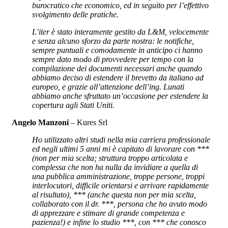
burocratico che economico, ed in seguito per l’effettivo
svolgimento delle pratiche.
L’iter è stato interamente gestito da L&M, velocemente
e senza alcuno sforzo da parte nostra: le notifiche,
sempre puntuali e comodamente in anticipo ci hanno
sempre dato modo di provvedere per tempo con la
compilazione dei documenti necessari anche quando
abbiamo deciso di estendere il brevetto da italiano ad
europeo, e grazie all’attenzione dell’ing. Lunati
abbiamo anche sfruttato un’occasione per estendere la
copertura agli Stati Uniti.
Angelo Manzoni
– Kures Srl
Ho utilizzato altri studi nella mia carriera professionale
ed negli ultimi 5 anni mi è capitato di lavorare con ***
(non per mia scelta; struttura troppo articolata e
complessa che non ha nulla da invidiare a quella di
una pubblica amministrazione, troppe persone, troppi
interlocutori, difficile orientarsi e arrivare rapidamente
al risultato), *** (anche questa non per mia scelta,
collaborato con il dr. ***, persona che ho avuto modo
di apprezzare e stimare di grande competenza e
pazienza!) e infine lo studio ***, con *** che conosco