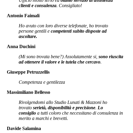
Ufficio molto serio ed
ottimo servizio di assistenza
clienti e consulenza
. Consigliato!
Antonio Faimali
Ho avuto con loro diverse telefonate, ho trovato
persone gentili e
competenti subito disposte ad
ascoltare.
Anna Duchini
(Mi sono trovata bene?) Assolutamente si,
sono riuscita
ad ottenere il valore e le tutela che cercavo
.
Giuseppe Petruzzellis
Competenza e gentilezza
Massimiliano Bellesso
Rivolgendomi allo Studio Lunati & Mazzoni ho
trovato
serietà, disponibilità e precisione
.
Lo
consiglio
a tutti coloro che necessitano di consulenza in
merito a marchi e brevetti.
Davide Salamina