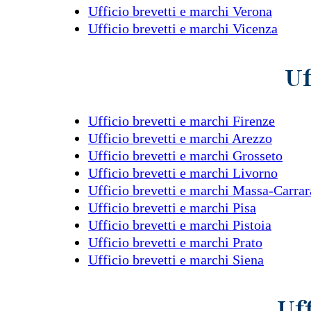
Ufficio brevetti e marchi Verona
Ufficio brevetti e marchi Vicenza
Uf
Ufficio brevetti e marchi Firenze
Ufficio brevetti e marchi Arezzo
Ufficio brevetti e marchi Grosseto
Ufficio brevetti e marchi Livorno
Ufficio brevetti e marchi Massa-Carrar
Ufficio brevetti e marchi Pisa
Ufficio brevetti e marchi Pistoia
Ufficio brevetti e marchi Prato
Ufficio brevetti e marchi Siena
Uf