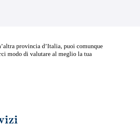
n’altra provincia d’Italia, puoi comunque
rci modo di valutare al meglio la tua
vizi