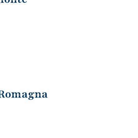
a-Romagna