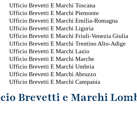
Ufficio Brevetti E Marchi Toscana
Ufficio Brevetti E Marchi Piemonte
Ufficio Brevetti E Marchi Emilia-Romagna
Ufficio Brevetti E Marchi Liguria
Ufficio Brevetti E Marchi Friuli-Venezia Giulia
Ufficio Brevetti E Marchi Trentino Alto-Adige
Ufficio Brevetti E Marchi Lazio
Ufficio Brevetti E Marchi Marche
Ufficio Brevetti E Marchi Umbria
Ufficio Brevetti E Marchi Abruzzo
Ufficio Brevetti E Marchi Campania
icio Brevetti e Marchi Lom