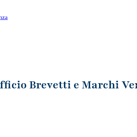
nza
fficio Brevetti e Marchi Ve