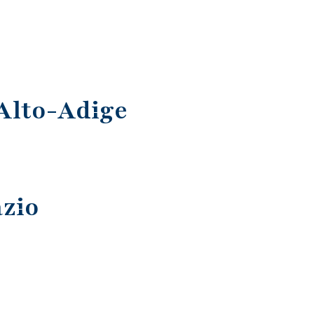
 Alto-Adige
azio