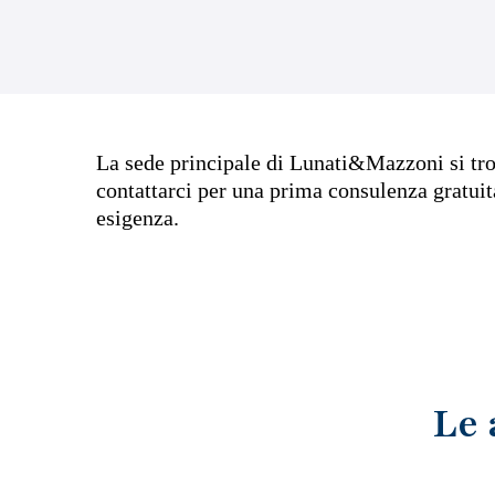
La sede principale di Lunati&Mazzoni si trov
contattarci per una prima consulenza gratuita
esigenza.
Le 