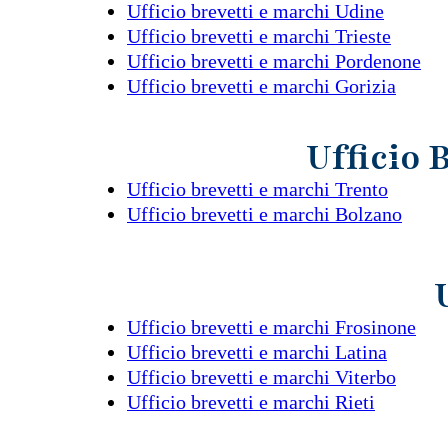
Ufficio brevetti e marchi Udine
Ufficio brevetti e marchi Trieste
Ufficio brevetti e marchi Pordenone
Ufficio brevetti e marchi Gorizia
Ufficio 
Ufficio brevetti e marchi Trento
Ufficio brevetti e marchi Bolzano
Ufficio brevetti e marchi Frosinone
Ufficio brevetti e marchi Latina
Ufficio brevetti e marchi Viterbo
Ufficio brevetti e marchi Rieti