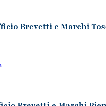
ficio Brevetti e Marchi To
a
ficio Brevetti e Marchi Pi