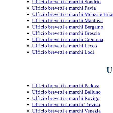
Ufficio brevetti e marchi Sondrio
Ufficio brevetti e marchi Pavia
Ufficio brevetti e marchi Monza e Bria
Ufficio brevetti e marchi Mantova
Ufficio brevetti e marchi Bergamo
Ufficio brevetti e marchi Brescia
Ufficio brevetti e marchi Cremona
Ufficio brevetti e marchi Lecco
Ufficio brevetti e marchi Lodi
U
Ufficio brevetti e marchi Padova
Ufficio brevetti e marchi Belluno
Ufficio brevetti e marchi Rovigo
Ufficio brevetti e marchi Treviso
Ufficio brevetti e marchi Venezia