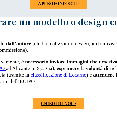
APPROFONDISCI >
rare un modello o design 
to dall’autore
(chi ha realizzato il design)
o il suo ave
 commissione).
tivamente,
è necessario inviare immagini che descrivan
PO
ad Alicante in Spagna),
esprimere
la
volontà di
ric
sia (tramite la
classificazione di Locarno
) e
attendere 
arte dell’EUIPO.
CHIEDI DI NOI >