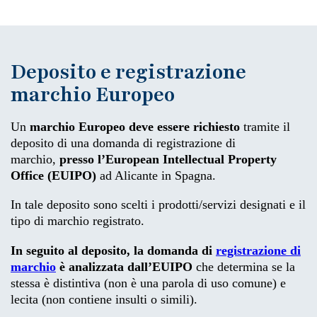
Deposito e registrazione
marchio Europeo
Un
marchio Europeo
deve essere richiesto
tramite il
deposito di una domanda di registrazione di
marchio,
presso l’European Intellectual Property
Office (EUIPO)
ad Alicante in Spagna.
In tale deposito sono scelti i prodotti/servizi designati e il
tipo di marchio registrato.
In seguito al deposito, la domanda di
registrazione di
marchio
è analizzata dall’EUIPO
che determina se la
stessa è distintiva (non è una parola di uso comune) e
lecita (non contiene insulti o simili).