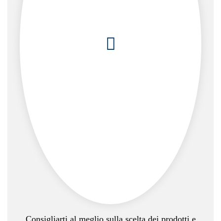
Consigliarti al meglio sulla scelta dei prodotti e