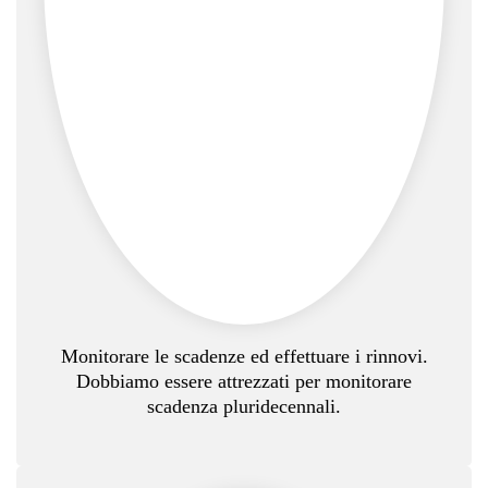
Monitorare le scadenze ed effettuare i rinnovi.
Dobbiamo essere attrezzati per monitorare
scadenza pluridecennali.