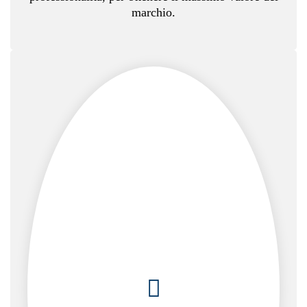
marchio.