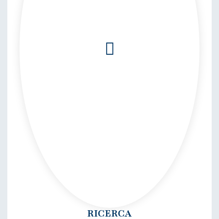
RICERCA