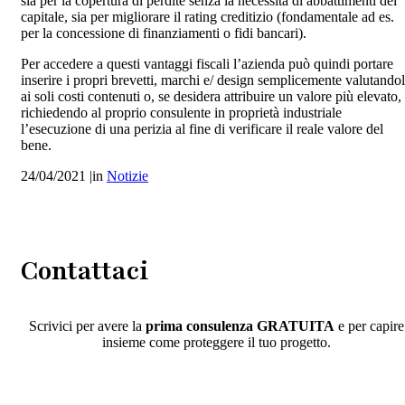
sia per la copertura di perdite senza la necessità di abbattimenti del
capitale, sia per migliorare il rating creditizio (fondamentale ad es.
per la concessione di finanziamenti o fidi bancari).
Per accedere a questi vantaggi fiscali l’azienda può quindi portare
inserire i propri brevetti, marchi e/ design semplicemente valutandol
ai soli costi contenuti o, se desidera attribuire un valore più elevato,
richiedendo al proprio consulente in proprietà industriale
l’esecuzione di una perizia al fine di verificare il reale valore del
bene.
24/04/2021
|
in
Notizie
Contattaci
Scrivici per avere la
prima consulenza GRATUITA
e per capire
insieme come proteggere il tuo progetto.